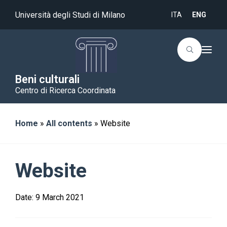
Università degli Studi di Milano
ITA
ENG
T
o
g
g
Beni culturali
l
Centro di Ricerca Coordinata
e
n
a
v
i
Home
»
All contents
»
Website
g
a
t
i
o
Website
n
Date:
9 March 2021